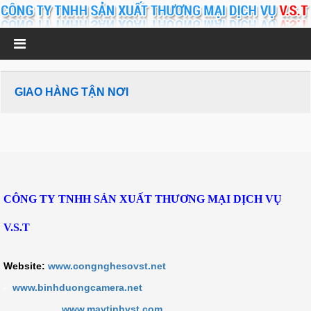
GIAO HÀNG TẬN NƠI
CÔNG TY TNHH SẢN XUẤT THƯƠNG MẠI DỊCH VỤ
V.S.T
Website:
www.congnghesovst.net
-
www.binhduongcamera.net
www.maytinhvst.com