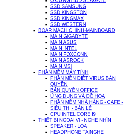
Ổ CỨNG HDD SEAGATE
SSD SAMSUNG
SSD KINGSTON
SSD KINGMAX
SSD WESTERN
BOAR MẠCH CHÍNH-MAINBOARD
MAIN GIGABYTE
MAIN ASUS
MAIN INTEL
MAIN FOXCONN
MAIN ASROCK
MAIN MSI
PHẦN MỀM MÁY TÍNH
PHẦN MỀN DIỆT VIRUS BẢN
QUYỀN
BẢN QUYỀN OFFICE
ỨNG DỤNG VÀ ĐỒ HỌA
PHẦN MỀM NHÀ HÀNG - CAFE -
SIÊU THỊ - BÁN LẺ
CPU INTEL CORE I9
THIẾT BỊ NGOẠI VI - NGHE NHÌN
SPEAKER - LOA
HEADPHONE TAINGHE