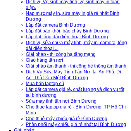
Dịch vụ Vệ sinh máy tính, vệ sinh máy in toàn
diện.
Nạp mực máy in, sửa máy in giá rẻ nhất Bình
Dương
Lắp đặt camera Bình Dương
Lắp đặt báo khói, báo cháy Bình Dương
Lắp đặt tổng đài điện thoại Bình Dương
Dịch vụ sửa chữa máy tính, máy in, camera, tổng
đài điện thoại ...
Giải pháp - thi công hạ tầng mạng
Giao hàng tận nơi
Giải pháp âm thanh - thi công hệ thống âm thanh
Dịch Vụ Sửa Máy Tính Tận Nơi tại An Phú, Dĩ
An, Thủ Dầu Một Bình Dương
Mua bán laptop cũ
Lắp đặt camera giá rẻ, chất lượng và dịch vụ tốt
tại bình dương
Sửa máy tính tận nơi Bình Dương
Cho thuê laptop giá rẻ - Bình Dương, TP Hồ Chí
Minh
Cho thuê máy chiếu giá rẻ Bình Dương
Phân phối máy chiếu giá rẻ nhất tại Bình Dương
Giải pháp