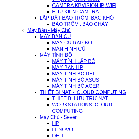
CAMERA KBVISION IP, WIFI
PHỤ KIỆN CAMERA
LẮP ĐẶT BÁO TRỘM, BÁO KHÓI
BÁO TRỘM , BÁO CHÁY
Máy Bàn - Máy Chủ
MÁY BÀN CŨ
MÁY CŨ RÁP BỘ
MÀN HÌNH CŨ
MÁY TÍNH BỘ
MÁY TÍNH LẮP BỘ
MÁY BÀN HP
MÁY TÍNH BỘ DELL
MÁY TÍNH BỘ ASUS
MÁY TÍNH BỘ ACER
THIẾT BỊ NAT - ICLOUD COMPUTING
THIẾT BỊ LƯU TRỮ NAT
WORKSTATIONS ICLOUD
COMPUTING
Máy Chủ - Sever
HP
LENOVO
DELL