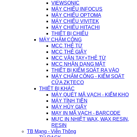
VIEWSONIC
MÁY CHIẾU INFOCUS
MÁY CHIẾU OPTOMA
MÁY CHIẾU VIVITEK
MÁY CHIẾU HITACHI
THIẾT BỊ CHIẾU
MÁY CHẤM CÔNG
MCC THẺ TỪ
MCC THẺ GIẤY
MCC VÂN TAY+THẺ TỪ
MCC NHẬN DẠNG MẶT
THIẾT BỊ KIỂM SOÁT RA VÀO
MÁY CHẤM CÔNG - KIỂM SOÁT
CỬA ZKTECO
THIẾT BỊ KHÁC
MÁY QUÉT MÃ VẠCH - KIỂM KHO
MÁY TÍNH TIỀN
MÁY HỦY GIẤY
MAY IN MÃ VẠCH - BARCODE
MỰC IN NHIỆT WAX, WAX RESIN,
RESIN
TB Mạng - Viễn Thông