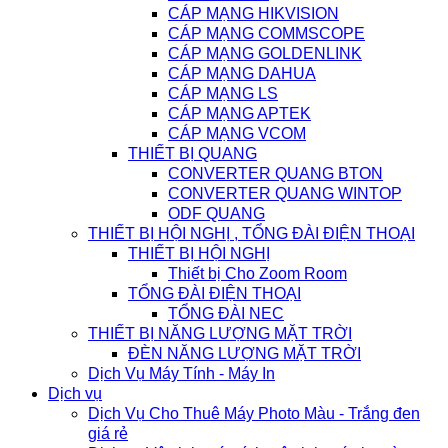
CÁP MẠNG HIKVISION
CÁP MẠNG COMMSCOPE
CÁP MẠNG GOLDENLINK
CÁP MẠNG DAHUA
CÁP MẠNG LS
CÁP MẠNG APTEK
CÁP MẠNG VCOM
THIẾT BỊ QUANG
CONVERTER QUANG BTON
CONVERTER QUANG WINTOP
ODF QUANG
THIẾT BỊ HỘI NGHỊ , TỔNG ĐÀI ĐIỆN THOẠI
THIẾT BỊ HỘI NGHỊ
Thiết bị Cho Zoom Room
TỔNG ĐÀI ĐIỆN THOẠI
TỔNG ĐÀI NEC
THIẾT BỊ NĂNG LƯỢNG MẶT TRỜI
ĐÈN NĂNG LƯỢNG MẶT TRỜI
Dịch Vụ Máy Tính - Máy In
Dịch vụ
Dịch Vụ Cho Thuê Máy Photo Màu - Trắng đen
giá rẻ