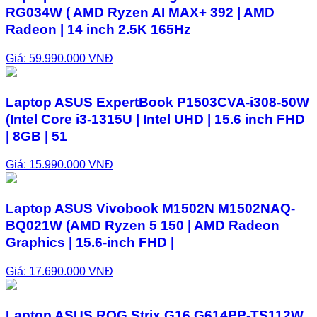
RG034W ( AMD Ryzen AI MAX+ 392 | AMD
Radeon | 14 inch 2.5K 165Hz
Giá: 59.990.000 VNĐ
Laptop ASUS ExpertBook P1503CVA-i308-50W
(Intel Core i3-1315U | Intel UHD | 15.6 inch FHD
| 8GB | 51
Giá: 15.990.000 VNĐ
Laptop ASUS Vivobook M1502N M1502NAQ-
BQ021W (AMD Ryzen 5 150 | AMD Radeon
Graphics | 15.6-inch FHD |
Giá: 17.690.000 VNĐ
Laptop ASUS ROG Strix G16 G614PP-TS112W