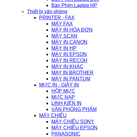
Bàn Phím Laptop HP
Thiết bị văn phòng
PRINTER - FAX
MÁY FAX
MÁY IN HÓA ĐƠN
MÁY SCAN
MÁY IN CANON
MÁY IN HP
MÁY IN EPSON
MÁY IN RECOH
MÁY IN KHÁC
MAY IN BROTHER
MÁY IN PANTUM
MỰC IN - GIẤY IN
HỘP MỰC
MỰC NẠP
LINH KIỆN IN
VĂN PHÒNG PHẨM
MÁY CHIẾU
MÁY CHIẾU SONY
MÁY CHIẾU EPSON
PANASONIC