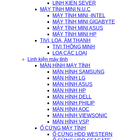
LINH KIEN SEVER
MÁY TÍNH MINI N.U.C
MÁY TÍNH MINI -INTEL
MÁY TÍNH MINI GIGABYTE
MÁY TÍNH MINI ASUS
MÁY TÍNH MINI HP
TIVI, LOA, ÂM THANH
TIVI THÔNG MINH
LOA CÁC LOẠI
Linh kiện máy tính
MÀN HÌNH MÁY TÍNH
MÀN HÌNH SAMSUNG
MÀN HÌNH LG
MÀN HÌNH ASUS
MÀN HÌNH HP
MÀN HÌNH DELL
MÀN HÌNH PHILIP
MÀN HÌNH AOC
MÀN HÌNH VIEWSONIC
MÀN HÌNH VSP
Ổ CỨNG MÁY TÍNH
Ổ CỨNG HDD WESTERN