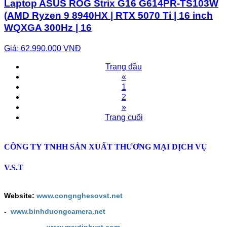
Laptop ASUS ROG Strix G16 G614PR-TS103W
(AMD Ryzen 9 8940HX | RTX 5070 Ti | 16 inch
WQXGA 300Hz | 16
Giá: 62.990.000 VNĐ
Trang đầu
«
1
2
»
Trang cuối
CÔNG TY TNHH SẢN XUẤT THƯƠNG MẠI DỊCH VỤ
V.S.T
Website:
www.congnghesovst.net
-
www.binhduongcamera.net