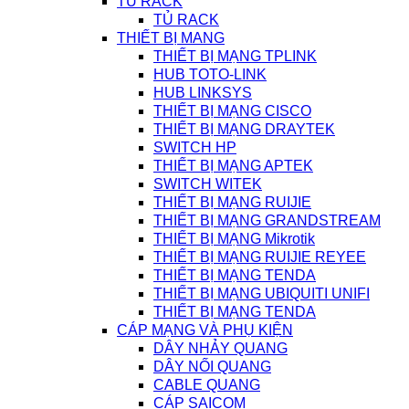
TỦ RACK
TỦ RACK
THIẾT BỊ MANG
THIẾT BỊ MẠNG TPLINK
HUB TOTO-LINK
HUB LINKSYS
THIẾT BỊ MẠNG CISCO
THIẾT BỊ MẠNG DRAYTEK
SWITCH HP
THIẾT BỊ MẠNG APTEK
SWITCH WITEK
THIẾT BỊ MẠNG RUIJIE
THIẾT BỊ MẠNG GRANDSTREAM
THIẾT BỊ MẠNG Mikrotik
THIẾT BỊ MẠNG RUIJIE REYEE
THIẾT BỊ MẠNG TENDA
THIẾT BỊ MẠNG UBIQUITI UNIFI
THIẾT BỊ MẠNG TENDA
CÁP MẠNG VÀ PHỤ KIỆN
DÂY NHẢY QUANG
DÂY NỐI QUANG
CABLE QUANG
CÁP SAICOM