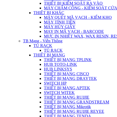
THIẾT BỊ KIỂM SOÁT RA VÀO
MÁY CHẤM CÔNG - KIỂM SOÁT CỬ
THIẾT BỊ KHÁC
MÁY QUÉT MÃ VẠCH - KIỂM KHO
MÁY TÍNH TIỀN
MÁY HỦY GIẤY
MAY IN MÃ VẠCH - BARCODE
MỰC IN NHIỆT WAX, WAX RESIN, RE
TB Mạng - Viễn Thông
TỦ RACK
TỦ RACK
THIẾT BỊ MANG
THIẾT BỊ MẠNG TPLINK
HUB TOTO-LINK
HUB LINKSYS
THIẾT BỊ MẠNG CISCO
THIẾT BỊ MẠNG DRAYTEK
SWITCH HP
THIẾT BỊ MẠNG APTEK
SWITCH WITEK
THIẾT BỊ MẠNG RUIJIE
THIẾT BỊ MẠNG GRANDSTREAM
THIẾT BỊ MẠNG Mikrotik
THIẾT BỊ MẠNG RUIJIE REYEE
THIẾT BỊ MẠNG TENDA