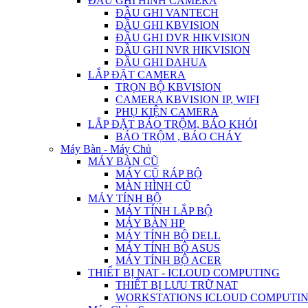
ĐẦU GHI HÌNH CAMERA
ĐẦU GHI VANTECH
ĐẦU GHI KBVISION
ĐẦU GHI DVR HIKVISION
ĐẦU GHI NVR HIKVISION
ĐẦU GHI DAHUA
LẮP ĐẶT CAMERA
TRỌN BỘ KBVISION
CAMERA KBVISION IP, WIFI
PHỤ KIỆN CAMERA
LẮP ĐẶT BÁO TRỘM, BÁO KHÓI
BÁO TRỘM , BÁO CHÁY
Máy Bàn - Máy Chủ
MÁY BÀN CŨ
MÁY CŨ RÁP BỘ
MÀN HÌNH CŨ
MÁY TÍNH BỘ
MÁY TÍNH LẮP BỘ
MÁY BÀN HP
MÁY TÍNH BỘ DELL
MÁY TÍNH BỘ ASUS
MÁY TÍNH BỘ ACER
THIẾT BỊ NAT - ICLOUD COMPUTING
THIẾT BỊ LƯU TRỮ NAT
WORKSTATIONS ICLOUD COMPUTI