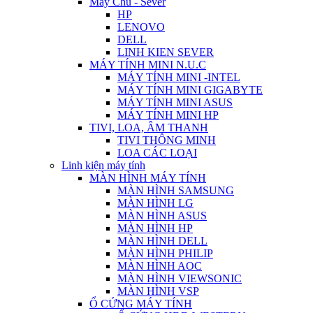
Máy Chủ - Sever
HP
LENOVO
DELL
LINH KIEN SEVER
MÁY TÍNH MINI N.U.C
MÁY TÍNH MINI -INTEL
MÁY TÍNH MINI GIGABYTE
MÁY TÍNH MINI ASUS
MÁY TÍNH MINI HP
TIVI, LOA, ÂM THANH
TIVI THÔNG MINH
LOA CÁC LOẠI
Linh kiện máy tính
MÀN HÌNH MÁY TÍNH
MÀN HÌNH SAMSUNG
MÀN HÌNH LG
MÀN HÌNH ASUS
MÀN HÌNH HP
MÀN HÌNH DELL
MÀN HÌNH PHILIP
MÀN HÌNH AOC
MÀN HÌNH VIEWSONIC
MÀN HÌNH VSP
Ổ CỨNG MÁY TÍNH