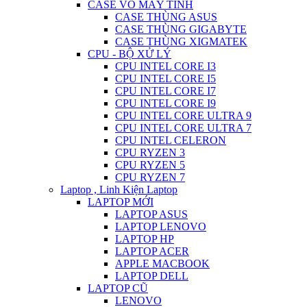
CASE VỎ MÁY TÍNH
CASE THÙNG ASUS
CASE THÙNG GIGABYTE
CASE THÙNG XIGMATEK
CPU - BỘ XỬ LÝ
CPU INTEL CORE I3
CPU INTEL CORE I5
CPU INTEL CORE I7
CPU INTEL CORE I9
CPU INTEL CORE ULTRA 9
CPU INTEL CORE ULTRA 7
CPU INTEL CELERON
CPU RYZEN 3
CPU RYZEN 5
CPU RYZEN 7
Laptop , Linh Kiện Laptop
LAPTOP MỚI
LAPTOP ASUS
LAPTOP LENOVO
LAPTOP HP
LAPTOP ACER
APPLE MACBOOK
LAPTOP DELL
LAPTOP CŨ
LENOVO