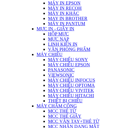
MÁY IN EPSON
MÁY IN RECOH
MÁY IN KHÁC
MAY IN BROTHER
MÁY IN PANTUM
MỰC IN - GIẤY IN
HỘP MỰC
MỰC NẠP
LINH KIỆN IN
VĂN PHÒNG PHẨM
MÁY CHIẾU
MÁY CHIẾU SONY
MÁY CHIẾU EPSON
PANASONIC
VIEWSONIC
MÁY CHIẾU INFOCUS
MÁY CHIẾU OPTOMA
MÁY CHIẾU VIVITEK
MÁY CHIẾU HITACHI
THIẾT BỊ CHIẾU
MÁY CHẤM CÔNG
MCC THẺ TỪ
MCC THẺ GIẤY
MCC VÂN TAY+THẺ TỪ
MCC NHẬN DẠNG MẶT