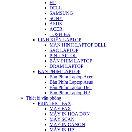
HP
DELL
SAMSUNG
SONY
ASUS
ACER
TOSHIBA
LINH KIỆN LAPTOP
MÀN HÌNH LAPTOP DELL
SẠC LAPTOP
PIN LAPTOP
BÀN PHÍM LAPTOP
DRAM LAPTOP
BÀN PHÍM LAPTOP
Bàn Phím Laptop Acer
Bàn Phím Laptop Asus
Bàn Phím Laptop Dell
Bàn Phím Laptop HP
Thiết bị văn phòng
PRINTER - FAX
MÁY FAX
MÁY IN HÓA ĐƠN
MÁY SCAN
MÁY IN CANON
MÁY IN HP