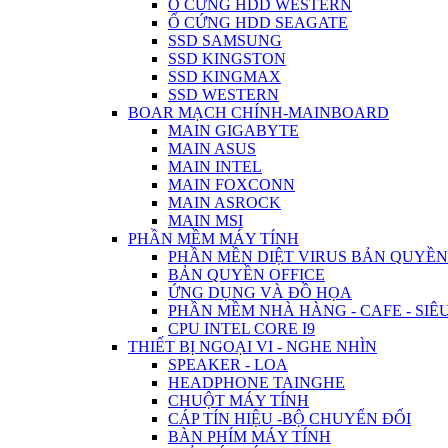
Ổ CỨNG HDD WESTERN
Ổ CỨNG HDD SEAGATE
SSD SAMSUNG
SSD KINGSTON
SSD KINGMAX
SSD WESTERN
BOAR MẠCH CHÍNH-MAINBOARD
MAIN GIGABYTE
MAIN ASUS
MAIN INTEL
MAIN FOXCONN
MAIN ASROCK
MAIN MSI
PHẦN MỀM MÁY TÍNH
PHẦN MỀN DIỆT VIRUS BẢN QUYỀN
BẢN QUYỀN OFFICE
ỨNG DỤNG VÀ ĐỒ HỌA
PHẦN MỀM NHÀ HÀNG - CAFE - SIÊU
CPU INTEL CORE I9
THIẾT BỊ NGOẠI VI - NGHE NHÌN
SPEAKER - LOA
HEADPHONE TAINGHE
CHUỘT MÁY TÍNH
CÁP TÍN HIỆU -BỘ CHUYỂN ĐỔI
BÀN PHÍM MÁY TÍNH