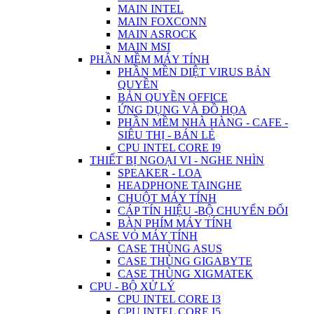
MAIN INTEL
MAIN FOXCONN
MAIN ASROCK
MAIN MSI
PHẦN MỀM MÁY TÍNH
PHẦN MỀN DIỆT VIRUS BẢN
QUYỀN
BẢN QUYỀN OFFICE
ỨNG DỤNG VÀ ĐỒ HỌA
PHẦN MỀM NHÀ HÀNG - CAFE -
SIÊU THỊ - BÁN LẺ
CPU INTEL CORE I9
THIẾT BỊ NGOẠI VI - NGHE NHÌN
SPEAKER - LOA
HEADPHONE TAINGHE
CHUỘT MÁY TÍNH
CÁP TÍN HIỆU -BỘ CHUYỂN ĐỔI
BÀN PHÍM MÁY TÍNH
CASE VỎ MÁY TÍNH
CASE THÙNG ASUS
CASE THÙNG GIGABYTE
CASE THÙNG XIGMATEK
CPU - BỘ XỬ LÝ
CPU INTEL CORE I3
CPU INTEL CORE I5