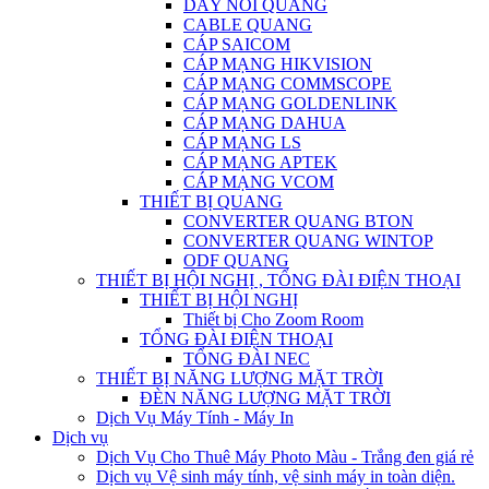
DÂY NỐI QUANG
CABLE QUANG
CÁP SAICOM
CÁP MẠNG HIKVISION
CÁP MẠNG COMMSCOPE
CÁP MẠNG GOLDENLINK
CÁP MẠNG DAHUA
CÁP MẠNG LS
CÁP MẠNG APTEK
CÁP MẠNG VCOM
THIẾT BỊ QUANG
CONVERTER QUANG BTON
CONVERTER QUANG WINTOP
ODF QUANG
THIẾT BỊ HỘI NGHỊ , TỔNG ĐÀI ĐIỆN THOẠI
THIẾT BỊ HỘI NGHỊ
Thiết bị Cho Zoom Room
TỔNG ĐÀI ĐIỆN THOẠI
TỔNG ĐÀI NEC
THIẾT BỊ NĂNG LƯỢNG MẶT TRỜI
ĐÈN NĂNG LƯỢNG MẶT TRỜI
Dịch Vụ Máy Tính - Máy In
Dịch vụ
Dịch Vụ Cho Thuê Máy Photo Màu - Trắng đen giá rẻ
Dịch vụ Vệ sinh máy tính, vệ sinh máy in toàn diện.