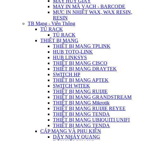
MÁY HỦY GIẤY
MAY IN MÃ VẠCH - BARCODE
MỰC IN NHIỆT WAX, WAX RESIN,
RESIN
TB Mạng - Viễn Thông
TỦ RACK
TỦ RACK
THIẾT BỊ MANG
THIẾT BỊ MẠNG TPLINK
HUB TOTO-LINK
HUB LINKSYS
THIẾT BỊ MẠNG CISCO
THIẾT BỊ MẠNG DRAYTEK
SWITCH HP
THIẾT BỊ MẠNG APTEK
SWITCH WITEK
THIẾT BỊ MẠNG RUIJIE
THIẾT BỊ MẠNG GRANDSTREAM
THIẾT BỊ MẠNG Mikrotik
THIẾT BỊ MẠNG RUIJIE REYEE
THIẾT BỊ MẠNG TENDA
THIẾT BỊ MẠNG UBIQUITI UNIFI
THIẾT BỊ MẠNG TENDA
CÁP MẠNG VÀ PHỤ KIỆN
DÂY NHẢY QUANG