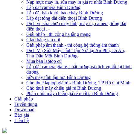
Nạp mực máy in, sửa máy in giá rẻ nhất Bình Dương
Lắp đặt camera Bình Dương
Lắp đặt báo khói, báo cháy Bình Dương
Lắp đặt tổng đài điện thoại Bình Dương
Dịch vụ sửa chữa máy tính, máy in, camera, tổng đài
điện thoại ...
Giải pháp - thi công hạ tầng mạng
Giao hàng tận nơi
Giải pháp âm thanh - thi công hệ thống âm thanh
Dịch Vụ Sửa Máy Tính Tận Nơi tại An Phú, Dĩ An,
Thủ Dầu Một Bình Dương
Mua bán laptop cũ
Lắp đặt camera giá rẻ, chất lượng và dịch vụ tốt tại bình
dương
Sửa máy tính tận nơi Bình Dương
Cho thuê laptop giá rẻ - Bình Dương, TP Hồ Chí Minh
Cho thuê máy chiếu giá rẻ Bình Dương
Phân phối máy chiếu giá rẻ nhất tại Bình Dương
Giải pháp
Tuyển dụng
Download
Báo giá
Liên hệ