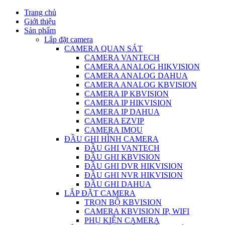
Trang chủ
Giới thiệu
Sản phẩm
Lắp đặt camera
CAMERA QUAN SÁT
CAMERA VANTECH
CAMERA ANALOG HIKVISION
CAMERA ANALOG DAHUA
CAMERA ANALOG KBVISION
CAMERA IP KBVISION
CAMERA IP HIKVISION
CAMERA IP DAHUA
CAMERA EZVIP
CAMERA IMOU
ĐẦU GHI HÌNH CAMERA
ĐẦU GHI VANTECH
ĐẦU GHI KBVISION
ĐẦU GHI DVR HIKVISION
ĐẦU GHI NVR HIKVISION
ĐẦU GHI DAHUA
LẮP ĐẶT CAMERA
TRỌN BỘ KBVISION
CAMERA KBVISION IP, WIFI
PHỤ KIỆN CAMERA