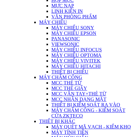
HỘP MỰC
MỰC NẠP
LINH KIỆN IN
VĂN PHÒNG PHẨM
MÁY CHIẾU
MÁY CHIẾU SONY
MÁY CHIẾU EPSON
PANASONIC
VIEWSONIC
MÁY CHIẾU INFOCUS
MÁY CHIẾU OPTOMA
MÁY CHIẾU VIVITEK
MÁY CHIẾU HITACHI
THIẾT BỊ CHIẾU
MÁY CHẤM CÔNG
MCC THẺ TỪ
MCC THẺ GIẤY
MCC VÂN TAY+THẺ TỪ
MCC NHẬN DẠNG MẶT
THIẾT BỊ KIỂM SOÁT RA VÀO
MÁY CHẤM CÔNG - KIỂM SOÁT
CỬA ZKTECO
THIẾT BỊ KHÁC
MÁY QUÉT MÃ VẠCH - KIỂM KHO
MÁY TÍNH TIỀN