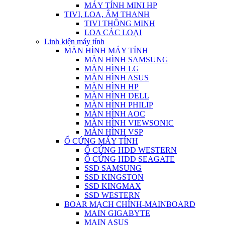
MÁY TÍNH MINI HP
TIVI, LOA, ÂM THANH
TIVI THÔNG MINH
LOA CÁC LOẠI
Linh kiện máy tính
MÀN HÌNH MÁY TÍNH
MÀN HÌNH SAMSUNG
MÀN HÌNH LG
MÀN HÌNH ASUS
MÀN HÌNH HP
MÀN HÌNH DELL
MÀN HÌNH PHILIP
MÀN HÌNH AOC
MÀN HÌNH VIEWSONIC
MÀN HÌNH VSP
Ổ CỨNG MÁY TÍNH
Ổ CỨNG HDD WESTERN
Ổ CỨNG HDD SEAGATE
SSD SAMSUNG
SSD KINGSTON
SSD KINGMAX
SSD WESTERN
BOAR MẠCH CHÍNH-MAINBOARD
MAIN GIGABYTE
MAIN ASUS