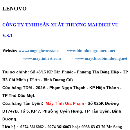
LENOVO
CÔNG TY TNHH SẢN XUẤT THƯƠNG MẠI DỊCH VỤ
V.S.T
Website:
www.congnghesovst.net
-
www.binhduongcamera.net
www.maytinhvst.com
-
www.maychieubinhduong.net
Trụ sơ chính: Số
43/15 KP Tân Phước - Phường Tân Đông Hiệp - TP
Hồ Chí Minh ( Dĩ An - Bình Dương Cũ)
Cửa hàng TDM :
202A - Phạm Ngọc Thạch - KP Hiệp Thành -
TP Thủ Dầu Một
.
Cửa hàng Tân Uyên:
Máy Tính Gia Phạm
-
Số 025K Đường
DT747B, Tổ 5, KP 7, Phường Uyên Hưng, TP Tân Uyên, Bình
Dương.
Liên hệ : 0274.3616062 - 0274.3616063 hoặc 0938.63.63.70 Mr Sang