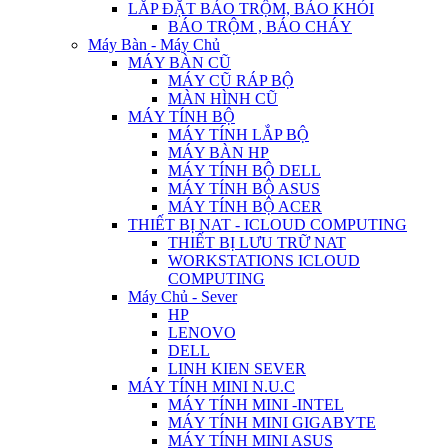
LẮP ĐẶT BÁO TRỘM, BÁO KHÓI
BÁO TRỘM , BÁO CHÁY
Máy Bàn - Máy Chủ
MÁY BÀN CŨ
MÁY CŨ RÁP BỘ
MÀN HÌNH CŨ
MÁY TÍNH BỘ
MÁY TÍNH LẮP BỘ
MÁY BÀN HP
MÁY TÍNH BỘ DELL
MÁY TÍNH BỘ ASUS
MÁY TÍNH BỘ ACER
THIẾT BỊ NAT - ICLOUD COMPUTING
THIẾT BỊ LƯU TRỮ NAT
WORKSTATIONS ICLOUD
COMPUTING
Máy Chủ - Sever
HP
LENOVO
DELL
LINH KIEN SEVER
MÁY TÍNH MINI N.U.C
MÁY TÍNH MINI -INTEL
MÁY TÍNH MINI GIGABYTE
MÁY TÍNH MINI ASUS