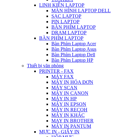
LINH KIỆN LAPTOP
MÀN HÌNH LAPTOP DELL
SẠC LAPTOP
PIN LAPTOP
BÀN PHÍM LAPTOP
DRAM LAPTOP
BÀN PHÍM LAPTOP
Bàn Phím Laptop Acer
Bàn Phím Laptop Asus
Bàn Phím Laptop Dell
Bàn Phím Laptop HP
Thiết bị văn phòng
PRINTER - FAX
MÁY FAX
MÁY IN HÓA ĐƠN
MÁY SCAN
MÁY IN CANON
MÁY IN HP
MÁY IN EPSON
MÁY IN RECOH
MÁY IN KHÁC
MAY IN BROTHER
MÁY IN PANTUM
MỰC IN - GIẤY IN