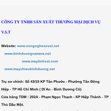
CÔNG TY TNHH SẢN XUẤT THƯƠNG MẠI DỊCH VỤ
V.S.T
Website:
www.congnghesovst.net
-
www.binhduongcamera.net
www.maytinhvst.com
-
www.maychieubinhduong.net
Trụ sơ chính: Số
43/15 KP Tân Phước - Phường Tân Đông
Hiệp - TP Hồ Chí Minh ( Dĩ An - Bình Dương Cũ)
Cửa hàng TDM :
202A - Phạm Ngọc Thạch - KP Hiệp Thành - TP
Thủ Dầu Một
.