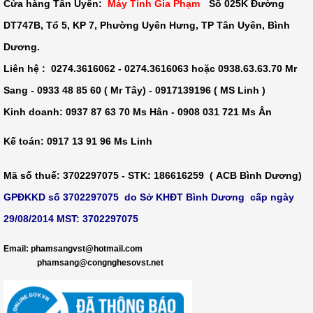
Cửa hàng Tân Uyên:
Máy Tính Gia Phạm
-
Số 025K Đường
DT747B, Tổ 5, KP 7, Phường Uyên Hưng, TP Tân Uyên, Bình
Dương.
Liên hệ : 0274.3616062 - 0274.3616063 hoặc 0938.63.63.70 Mr
Sang - 0933 48 85 60 ( Mr Tây) - 0917139196 ( MS Linh )
Kinh doanh: 0937 87 63 70 Ms Hân - 0908 031 721 Ms Ân
Kế toán: 0917 13 91 96 Ms Linh
Mã số thuế
: 3702297075 -
STK
: 186616259 ( ACB Bình Dương)
GPĐKKD số 3702297075 do Sở KHĐT Bình Dương cấp ngày
29/08/2014 MST: 3702297075
​
Email: phamsangvst@hotmail.com
phamsang@congnghesovst.net