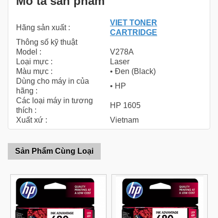
Mô tả sản phẩm
VIET TONER
Hãng sản xuất :
CARTRIDGE
Thông số kỹ thuật
Model :
V278A
Loại mực :
Laser
Màu mực :
• Đen (Black)
Dùng cho máy in của
• HP
hãng :
Các loại máy in tương
HP 1605
thích :
Xuất xứ :
Vietnam
Sản Phẩm Cùng Loại