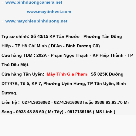
-
www.binhduongcamera.net
www.maytinhvst.com
-
www.maychieubinhduong.net
Trụ sơ chính: Số
43/15 KP Tân Phước - Phường Tân Đông
Hiệp - TP Hồ Chí Minh ( Dĩ An - Bình Dương Cũ)
Cửa hàng TDM :
202A - Phạm Ngọc Thạch - KP Hiệp Thành - TP
Thủ Dầu Một
.
Cửa hàng Tân Uyên:
Máy Tính Gia Phạm
-
Số 025K Đường
DT747B, Tổ 5, KP 7, Phường Uyên Hưng, TP Tân Uyên, Bình
Dương.
Liên hệ : 0274.3616062 - 0274.3616063 hoặc 0938.63.63.70 Mr
Sang - 0933 48 85 60 ( Mr Tây) - 0917139196 ( MS Linh )
Kinh doanh: 0937 87 63 70 Ms Hân - 0908 031 721 Ms Ân
Kế toán: 0917 13 91 96 Ms Linh