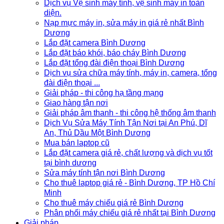
Dịch vụ Vệ sinh máy tính, vệ sinh máy in toàn
diện.
Nạp mực máy in, sửa máy in giá rẻ nhất Bình
Dương
Lắp đặt camera Bình Dương
Lắp đặt báo khói, báo cháy Bình Dương
Lắp đặt tổng đài điện thoại Bình Dương
Dịch vụ sửa chữa máy tính, máy in, camera, tổng
đài điện thoại ...
Giải pháp - thi công hạ tầng mạng
Giao hàng tận nơi
Giải pháp âm thanh - thi công hệ thống âm thanh
Dịch Vụ Sửa Máy Tính Tận Nơi tại An Phú, Dĩ
An, Thủ Dầu Một Bình Dương
Mua bán laptop cũ
Lắp đặt camera giá rẻ, chất lượng và dịch vụ tốt
tại bình dương
Sửa máy tính tận nơi Bình Dương
Cho thuê laptop giá rẻ - Bình Dương, TP Hồ Chí
Minh
Cho thuê máy chiếu giá rẻ Bình Dương
Phân phối máy chiếu giá rẻ nhất tại Bình Dương
Giải pháp