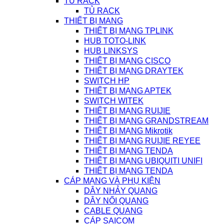
TỦ RACK
TỦ RACK
THIẾT BỊ MANG
THIẾT BỊ MẠNG TPLINK
HUB TOTO-LINK
HUB LINKSYS
THIẾT BỊ MẠNG CISCO
THIẾT BỊ MẠNG DRAYTEK
SWITCH HP
THIẾT BỊ MẠNG APTEK
SWITCH WITEK
THIẾT BỊ MẠNG RUIJIE
THIẾT BỊ MẠNG GRANDSTREAM
THIẾT BỊ MẠNG Mikrotik
THIẾT BỊ MẠNG RUIJIE REYEE
THIẾT BỊ MẠNG TENDA
THIẾT BỊ MẠNG UBIQUITI UNIFI
THIẾT BỊ MẠNG TENDA
CÁP MẠNG VÀ PHỤ KIỆN
DÂY NHẢY QUANG
DÂY NỐI QUANG
CABLE QUANG
CÁP SAICOM