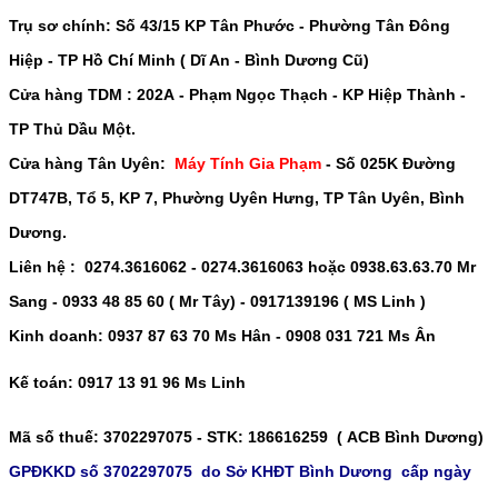
Trụ sơ chính: Số
43/15 KP Tân Phước - Phường Tân Đông
Hiệp - TP Hồ Chí Minh ( Dĩ An - Bình Dương Cũ)
Cửa hàng TDM :
202A - Phạm Ngọc Thạch - KP Hiệp Thành -
TP Thủ Dầu Một
.
Cửa hàng Tân Uyên:
Máy Tính Gia Phạm
-
Số 025K Đường
DT747B, Tổ 5, KP 7, Phường Uyên Hưng, TP Tân Uyên, Bình
Dương.
Liên hệ : 0274.3616062 - 0274.3616063 hoặc 0938.63.63.70 Mr
Sang - 0933 48 85 60 ( Mr Tây) - 0917139196 ( MS Linh )
Kinh doanh: 0937 87 63 70 Ms Hân - 0908 031 721 Ms Ân
Kế toán: 0917 13 91 96 Ms Linh
Mã số thuế
: 3702297075 -
STK
: 186616259 ( ACB Bình Dương)
GPĐKKD số 3702297075 do Sở KHĐT Bình Dương cấp ngày