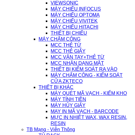
VIEWSONIC
MÁY CHIẾU INFOCUS
MÁY CHIẾU OPTOMA
MÁY CHIẾU VIVITEK
MÁY CHIẾU HITACHI
THIẾT BỊ CHIẾU
MÁY CHẤM CÔNG
MCC THẺ TỪ
MCC THẺ GIẤY
MCC VÂN TAY+THẺ TỪ
MCC NHẬN DẠNG MẶT
THIẾT BỊ KIỂM SOÁT RA VÀO
MÁY CHẤM CÔNG - KIỂM SOÁT
CỬA ZKTECO
THIẾT BỊ KHÁC
MÁY QUÉT MÃ VẠCH - KIỂM KHO
MÁY TÍNH TIỀN
MÁY HỦY GIẤY
MAY IN MÃ VẠCH - BARCODE
MỰC IN NHIỆT WAX, WAX RESIN,
RESIN
TB Mạng - Viễn Thông