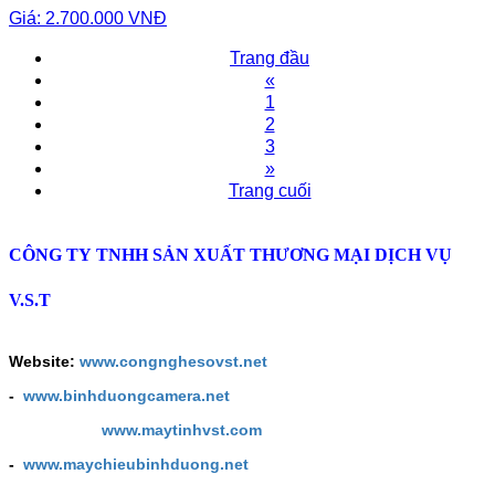
Giá: 2.700.000 VNĐ
Trang đầu
«
1
2
3
»
Trang cuối
CÔNG TY TNHH SẢN XUẤT THƯƠNG MẠI DỊCH VỤ
V.S.T
Website:
www.congnghesovst.net
-
www.binhduongcamera.net
www.maytinhvst.com
-
www.maychieubinhduong.net