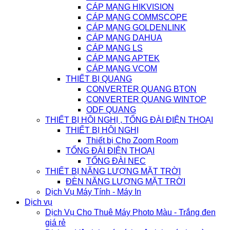
CÁP MẠNG HIKVISION
CÁP MẠNG COMMSCOPE
CÁP MẠNG GOLDENLINK
CÁP MẠNG DAHUA
CÁP MẠNG LS
CÁP MẠNG APTEK
CÁP MẠNG VCOM
THIẾT BỊ QUANG
CONVERTER QUANG BTON
CONVERTER QUANG WINTOP
ODF QUANG
THIẾT BỊ HỘI NGHỊ , TỔNG ĐÀI ĐIỆN THOẠI
THIẾT BỊ HỘI NGHỊ
Thiết bị Cho Zoom Room
TỔNG ĐÀI ĐIỆN THOẠI
TỔNG ĐÀI NEC
THIẾT BỊ NĂNG LƯỢNG MẶT TRỜI
ĐÈN NĂNG LƯỢNG MẶT TRỜI
Dịch Vụ Máy Tính - Máy In
Dịch vụ
Dịch Vụ Cho Thuê Máy Photo Màu - Trắng đen
giá rẻ