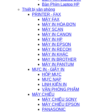
Bàn Phím Laptop HP
Thiết bị văn phòng
PRINTER - FAX
MÁY FAX
MÁY IN HÓA ĐƠN
MÁY SCAN
MÁY IN CANON
MÁY IN HP
MÁY IN EPSON
MÁY IN RECOH
MÁY IN KHÁC
MAY IN BROTHER
MÁY IN PANTUM
MỰC IN - GIẤY IN
HỘP MỰC
MỰC NẠP
LINH KIỆN IN
VĂN PHÒNG PHẨM
MÁY CHIẾU
MÁY CHIẾU SONY
MÁY CHIẾU EPSON
PANASONIC