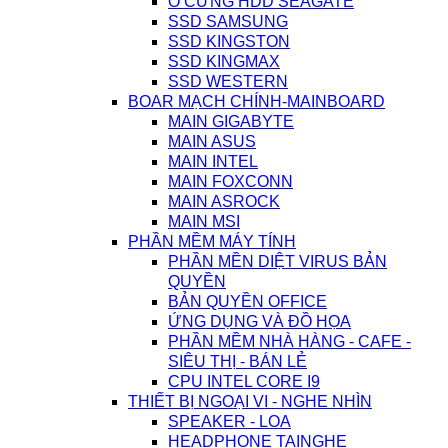
Ổ CỨNG HDD SEAGATE
SSD SAMSUNG
SSD KINGSTON
SSD KINGMAX
SSD WESTERN
BOAR MẠCH CHÍNH-MAINBOARD
MAIN GIGABYTE
MAIN ASUS
MAIN INTEL
MAIN FOXCONN
MAIN ASROCK
MAIN MSI
PHẦN MỀM MÁY TÍNH
PHẦN MỀN DIỆT VIRUS BẢN
QUYỀN
BẢN QUYỀN OFFICE
ỨNG DỤNG VÀ ĐỒ HỌA
PHẦN MỀM NHÀ HÀNG - CAFE -
SIÊU THỊ - BÁN LẺ
CPU INTEL CORE I9
THIẾT BỊ NGOẠI VI - NGHE NHÌN
SPEAKER - LOA
HEADPHONE TAINGHE