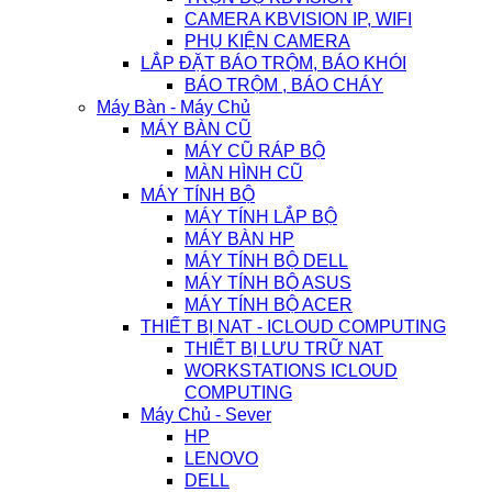
CAMERA KBVISION IP, WIFI
PHỤ KIỆN CAMERA
LẮP ĐẶT BÁO TRỘM, BÁO KHÓI
BÁO TRỘM , BÁO CHÁY
Máy Bàn - Máy Chủ
MÁY BÀN CŨ
MÁY CŨ RÁP BỘ
MÀN HÌNH CŨ
MÁY TÍNH BỘ
MÁY TÍNH LẮP BỘ
MÁY BÀN HP
MÁY TÍNH BỘ DELL
MÁY TÍNH BỘ ASUS
MÁY TÍNH BỘ ACER
THIẾT BỊ NAT - ICLOUD COMPUTING
THIẾT BỊ LƯU TRỮ NAT
WORKSTATIONS ICLOUD
COMPUTING
Máy Chủ - Sever
HP
LENOVO
DELL