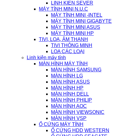
LINH KIEN SEVER
MÁY TÍNH MINI N.U.C
MÁY TÍNH MINI -INTEL
MÁY TÍNH MINI GIGABYTE
MÁY TÍNH MINI ASUS
MÁY TÍNH MINI HP
TIVI, LOA, ÂM THANH
TIVI THÔNG MINH
LOA CÁC LOẠI
Linh kiện máy tính
MÀN HÌNH MÁY TÍNH
MÀN HÌNH SAMSUNG
MÀN HÌNH LG
MÀN HÌNH ASUS
MÀN HÌNH HP
MÀN HÌNH DELL
MÀN HÌNH PHILIP
MÀN HÌNH AOC
MÀN HÌNH VIEWSONIC
MÀN HÌNH VSP
Ổ CỨNG MÁY TÍNH
Ổ CỨNG HDD WESTERN