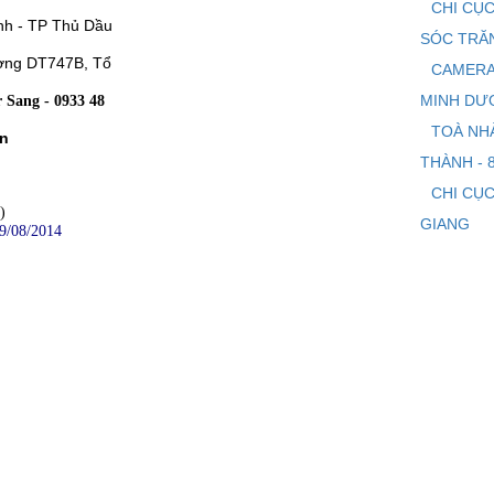
CHI CỤC
nh - TP Thủ Dầu
SÓC TRĂ
ờng DT747B, Tổ
CAMERA
MINH DƯ
 Sang - 0933 48
TOÀ NH
Ân
THÀNH - 
CHI CỤC
)
GIANG
9/08/2014