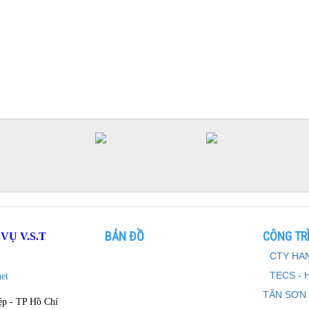
laptop cũ
camera giá rẻ, chất lượng và
t tại bình dương
tính tận nơi Bình Dương
 laptop giá rẻ - Bình Dương, TP
nh
 máy chiếu giá rẻ Bình Dương
i máy chiếu giá rẻ nhất tại Bình
BẢN ĐỒ
CÔNG TRÌ
Ụ V.S.T
CTY HAN
TECS - 
et
TÂN SƠN
ệp - TP Hồ Chí