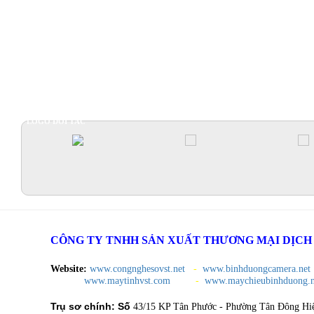
Mua bán 
Lắp đặt 
dịch vụ tố
Sửa máy 
LOGO ĐỐI TÁC
Cho thuê
Hồ Chí Mi
Cho thuê
Phân phố
CÔNG TY TNHH SẢN XUẤT THƯƠNG MẠI DỊCH V
Dương
Website:
www.congnghesovst.net
-
www.binhduongcamera.net
www.maytinhvst.com
-
www.maychieubinhduong.n
Trụ sơ chính: Số
43/15 KP Tân Phước - Phường Tân Đông Hi