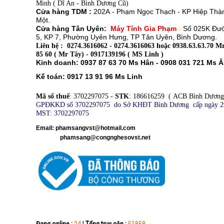
Minh ( Dĩ An - Bình Dương Cũ)
Cửa hàng TDM :
202A - Phạm Ngọc Thạch - KP Hiệp Thà
Một
.
Cửa hàng Tân Uyên:
Máy Tính Gia Phạm
-
Số 025K Đư
5, KP 7, Phường Uyên Hưng, TP Tân Uyên, Bình Dương.
Liên hệ : 0274.3616062 - 0274.3616063 hoặc 0938.63.63.70 Mr
85 60 ( Mr Tây) - 0917139196 ( MS Linh )
Kinh doanh: 0937 87 63 70 Ms Hân - 0908 031 721 Ms 
Kế toán: 0917 13 91 96 Ms Linh
Mã số thuế
: 3702297075 -
STK
: 186616259 ( ACB Bình Dương
GPĐKKD số 3702297075 do Sở KHĐT Bình Dương cấp ngày 2
MST: 3702297075
​
Email: phamsangvst@hotmail.com
phamsang@congnghesovst.net