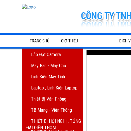
TRANG CHỦ
GIỚI THIỆU
SẢN PHẨM
DỊCH V
Lắp đặt camera
Dịch Vụ 
Lắp Đặt Camera
Máy Bàn - Máy Chủ
Trắng đen
Máy Bàn - Máy Chủ
Linh Kiện Máy Tính
Dịch vụ 
Linh kiện máy tính
Laptop , Linh Kiện Laptop
toàn diện
Laptop , Linh Kiện Laptop
Thiết Bị Văn Phòng
Nạp mực 
Thiết bị văn phòng
TB Mạng - Viễn Thông
Bình Dươ
TB Mạng - Viễn Thông
THIẾT BỊ HỘI NGHỊ , TỔNG
ĐÀI ĐIỆN THOẠI
Lắp đặt 
THIẾT BỊ HỘI NGHỊ , TỔNG 