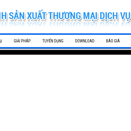
Ụ
GIẢI PHÁP
TUYỂN DỤNG
DOWNLOAD
BÁO GIÁ
Cho Thuê Máy Photo Màu -
 giá rẻ
Vệ sinh máy tính, vệ sinh máy in
.
máy in, sửa máy in giá rẻ nhất
ng
camera Bình Dương
ĐÀI ĐIỆN THOẠI