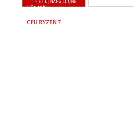
THIẾT BỊ NĂNG LƯỢNG
MẶT TRỜI
Lắp đặt 
THIẾT BỊ NĂNG LƯỢNG MẶT
Dịch Vụ Máy Tính - Máy In
CPU RYZEN 7
Lắp đặt 
Dịch Vụ Máy Tính - Máy In
Dịch vụ 
DỊCH VỤ
camera, tổ
Giải phá
Giao hàn
DỊCH VỤ SỬA CHỮA MÁY TÍNH, MÁY IN, CAMERA
Giải phá
TỔNG ĐÀI ĐIỆN THOẠI ...
Kính gửi đến khách hàng bảng danh sách dịch 
âm thanh
sửa chữa có tại V.S.T- Cài đặt hệ thống máy tính 
bàn, laptop cùng các phần mềm ứng dụng.- S
Dịch Vụ 
chữa phần...
Phú, Dĩ A