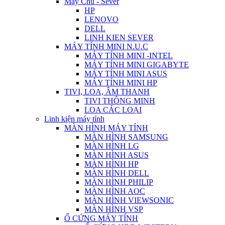
Máy Chủ - Sever
HP
LENOVO
DELL
LINH KIEN SEVER
MÁY TÍNH MINI N.U.C
MÁY TÍNH MINI -INTEL
MÁY TÍNH MINI GIGABYTE
MÁY TÍNH MINI ASUS
MÁY TÍNH MINI HP
TIVI, LOA, ÂM THANH
TIVI THÔNG MINH
LOA CÁC LOẠI
Linh kiện máy tính
MÀN HÌNH MÁY TÍNH
MÀN HÌNH SAMSUNG
MÀN HÌNH LG
MÀN HÌNH ASUS
MÀN HÌNH HP
MÀN HÌNH DELL
MÀN HÌNH PHILIP
MÀN HÌNH AOC
MÀN HÌNH VIEWSONIC
MÀN HÌNH VSP
Ổ CỨNG MÁY TÍNH