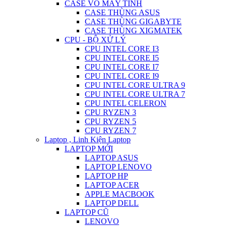
CASE VỎ MÁY TÍNH
CASE THÙNG ASUS
CASE THÙNG GIGABYTE
CASE THÙNG XIGMATEK
CPU - BỘ XỬ LÝ
CPU INTEL CORE I3
CPU INTEL CORE I5
CPU INTEL CORE I7
CPU INTEL CORE I9
CPU INTEL CORE ULTRA 9
CPU INTEL CORE ULTRA 7
CPU INTEL CELERON
CPU RYZEN 3
CPU RYZEN 5
CPU RYZEN 7
Laptop , Linh Kiện Laptop
LAPTOP MỚI
LAPTOP ASUS
LAPTOP LENOVO
LAPTOP HP
LAPTOP ACER
APPLE MACBOOK
LAPTOP DELL
LAPTOP CŨ
LENOVO