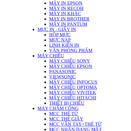
MÁY IN EPSON
MÁY IN RECOH
MÁY IN KHÁC
MAY IN BROTHER
MÁY IN PANTUM
MỰC IN - GIẤY IN
HỘP MỰC
MỰC NẠP
LINH KIỆN IN
VĂN PHÒNG PHẨM
MÁY CHIẾU
MÁY CHIẾU SONY
MÁY CHIẾU EPSON
PANASONIC
VIEWSONIC
MÁY CHIẾU INFOCUS
MÁY CHIẾU OPTOMA
MÁY CHIẾU VIVITEK
MÁY CHIẾU HITACHI
THIẾT BỊ CHIẾU
MÁY CHẤM CÔNG
MCC THẺ TỪ
MCC THẺ GIẤY
MCC VÂN TAY+THẺ TỪ
MCC NHẬN DẠNG MẶT