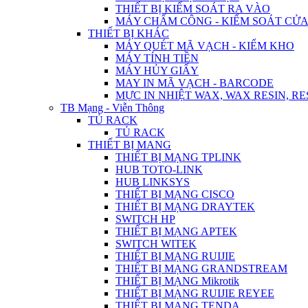
THIẾT BỊ KIỂM SOÁT RA VÀO
MÁY CHẤM CÔNG - KIỂM SOÁT CỬ
THIẾT BỊ KHÁC
MÁY QUÉT MÃ VẠCH - KIỂM KHO
MÁY TÍNH TIỀN
MÁY HỦY GIẤY
MAY IN MÃ VẠCH - BARCODE
MỰC IN NHIỆT WAX, WAX RESIN, RE
TB Mạng - Viễn Thông
TỦ RACK
TỦ RACK
THIẾT BỊ MANG
THIẾT BỊ MẠNG TPLINK
HUB TOTO-LINK
HUB LINKSYS
THIẾT BỊ MẠNG CISCO
THIẾT BỊ MẠNG DRAYTEK
SWITCH HP
THIẾT BỊ MẠNG APTEK
SWITCH WITEK
THIẾT BỊ MẠNG RUIJIE
THIẾT BỊ MẠNG GRANDSTREAM
THIẾT BỊ MẠNG Mikrotik
THIẾT BỊ MẠNG RUIJIE REYEE
THIẾT BỊ MẠNG TENDA