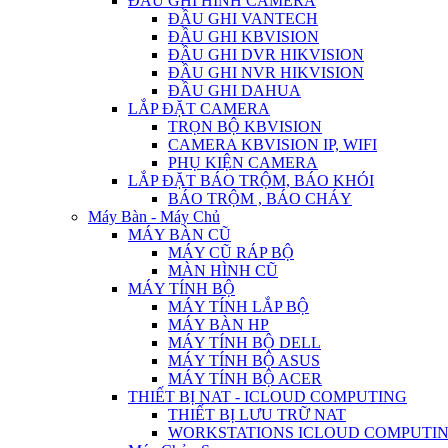
ĐẦU GHI HÌNH CAMERA
ĐẦU GHI VANTECH
ĐẦU GHI KBVISION
ĐẦU GHI DVR HIKVISION
ĐẦU GHI NVR HIKVISION
ĐẦU GHI DAHUA
LẮP ĐẶT CAMERA
TRỌN BỘ KBVISION
CAMERA KBVISION IP, WIFI
PHỤ KIỆN CAMERA
LẮP ĐẶT BÁO TRỘM, BÁO KHÓI
BÁO TRỘM , BÁO CHÁY
Máy Bàn - Máy Chủ
MÁY BÀN CŨ
MÁY CŨ RÁP BỘ
MÀN HÌNH CŨ
MÁY TÍNH BỘ
MÁY TÍNH LẮP BỘ
MÁY BÀN HP
MÁY TÍNH BỘ DELL
MÁY TÍNH BỘ ASUS
MÁY TÍNH BỘ ACER
THIẾT BỊ NAT - ICLOUD COMPUTING
THIẾT BỊ LƯU TRỮ NAT
WORKSTATIONS ICLOUD COMPUTI