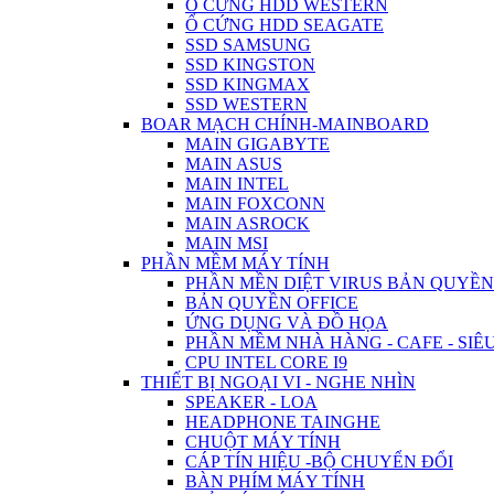
Ổ CỨNG HDD WESTERN
Ổ CỨNG HDD SEAGATE
SSD SAMSUNG
SSD KINGSTON
SSD KINGMAX
SSD WESTERN
BOAR MẠCH CHÍNH-MAINBOARD
MAIN GIGABYTE
MAIN ASUS
MAIN INTEL
MAIN FOXCONN
MAIN ASROCK
MAIN MSI
PHẦN MỀM MÁY TÍNH
PHẦN MỀN DIỆT VIRUS BẢN QUYỀN
BẢN QUYỀN OFFICE
ỨNG DỤNG VÀ ĐỒ HỌA
PHẦN MỀM NHÀ HÀNG - CAFE - SIÊU
CPU INTEL CORE I9
THIẾT BỊ NGOẠI VI - NGHE NHÌN
SPEAKER - LOA
HEADPHONE TAINGHE
CHUỘT MÁY TÍNH
CÁP TÍN HIỆU -BỘ CHUYỂN ĐỔI
BÀN PHÍM MÁY TÍNH