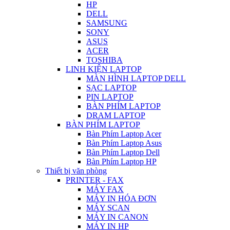
HP
DELL
SAMSUNG
SONY
ASUS
ACER
TOSHIBA
LINH KIỆN LAPTOP
MÀN HÌNH LAPTOP DELL
SẠC LAPTOP
PIN LAPTOP
BÀN PHÍM LAPTOP
DRAM LAPTOP
BÀN PHÍM LAPTOP
Bàn Phím Laptop Acer
Bàn Phím Laptop Asus
Bàn Phím Laptop Dell
Bàn Phím Laptop HP
Thiết bị văn phòng
PRINTER - FAX
MÁY FAX
MÁY IN HÓA ĐƠN
MÁY SCAN
MÁY IN CANON
MÁY IN HP