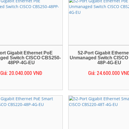
laptop cũ
camera giá rẻ, chất lượng và
t tại bình dương
tính tận nơi Bình Dương
 laptop giá rẻ - Bình Dương, TP
ort Gigabit Ethernet PoE
52-Port Gigabit Ethern
ged Switch CISCO CBS250-
Unmanaged Switch CISCO
48PP-4G-EU
48P-4G-EU
nh
Giá: 20.040.000 VNĐ
Giá: 24.600.000 VN
 máy chiếu giá rẻ Bình Dương
i máy chiếu giá rẻ nhất tại Bình