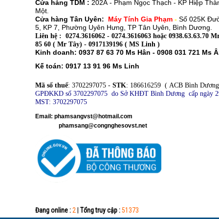
Cửa hàng TDM :
202A - Phạm Ngọc Thạch - KP Hiệp Thà
Một
.
Cửa hàng Tân Uyên:
Máy Tính Gia Phạm
-
Số 025K Đư
5, KP 7, Phường Uyên Hưng, TP Tân Uyên, Bình Dương.
Liên hệ : 0274.3616062 - 0274.3616063 hoặc 0938.63.63.70 Mr
85 60 ( Mr Tây) - 0917139196 ( MS Linh )
Kinh doanh: 0937 87 63 70 Ms Hân - 0908 031 721 Ms 
Kế toán: 0917 13 91 96 Ms Linh
Mã số thuế
: 3702297075 -
STK
: 186616259 ( ACB Bình Dương
GPĐKKD số 3702297075 do Sở KHĐT Bình Dương cấp ngày 2
MST: 3702297075
​
Email: phamsangvst@hotmail.com
phamsang@congnghesovst.net
Đang online :
2
|
Tổng truy cập :
51373