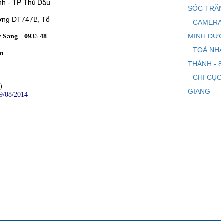
nh - TP Thủ Dầu
SÓC TRĂ
ờng DT747B, Tổ
CAMERA
MINH DƯ
 Sang - 0933 48
TOÀ NH
Ân
THÀNH - 
CHI CỤC
)
GIANG
9/08/2014