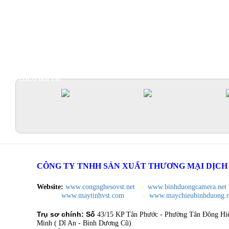
LOGO ĐỐI TÁC
CÔNG TY TNHH SẢN XUẤT THƯƠNG MẠI DỊCH V
Website:
www.congnghesovst.net
-
www.binhduongcamera.net
www.maytinhvst.com
-
www.maychieubinhduong.n
Trụ sơ chính: Số
43/15 KP Tân Phước - Phường Tân Đông Hi
Minh ( Dĩ An - Bình Dương Cũ)