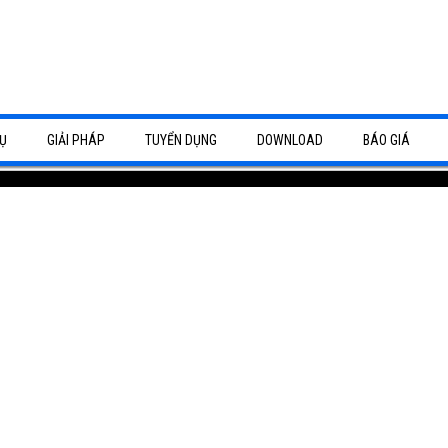
Ụ
GIẢI PHÁP
TUYỂN DỤNG
DOWNLOAD
BÁO GIÁ
Cho Thuê Máy Photo Màu -
 giá rẻ
Vệ sinh máy tính, vệ sinh máy in
.
máy in, sửa máy in giá rẻ nhất
ng
camera Bình Dương
ĐÀI ĐIỆN THOẠI