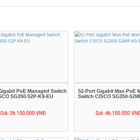
báo khói, báo cháy Bình Dương
 TRỜI
tổng đài điện thoại Bình Dương
sửa chữa máy tính, máy in,
ng đài điện thoại ...
p - thi công hạ tầng mạng
g tận nơi
p âm thanh - thi công hệ thống
 Gigabit PoE Managed Switch
52-Port Gigabit Max-PoE
SCO SG350-52P-K9-EU
Switch CISCO SG350-52M
Giá: 36.100.000 VNĐ
Giá: 46.100.000 VN
Sửa Máy Tính Tận Nơi tại An
n, Thủ Dầu Một Bình Dương