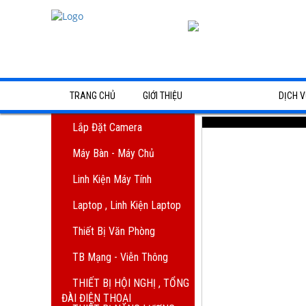
TRANG CHỦ
GIỚI THIỆU
SẢN PHẨM
DỊCH V
Lắp đặt camera
Dịch Vụ 
Lắp Đặt Camera
Máy Bàn - Máy Chủ
Trắng đen
Máy Bàn - Máy Chủ
Linh Kiện Máy Tính
Dịch vụ 
Linh kiện máy tính
Laptop , Linh Kiện Laptop
toàn diện
Laptop , Linh Kiện Laptop
Thiết Bị Văn Phòng
Nạp mực 
Thiết bị văn phòng
TB Mạng - Viễn Thông
Bình Dươ
TB Mạng - Viễn Thông
THIẾT BỊ HỘI NGHỊ , TỔNG
ĐÀI ĐIỆN THOẠI
Lắp đặt 
THIẾT BỊ HỘI NGHỊ , TỔNG 