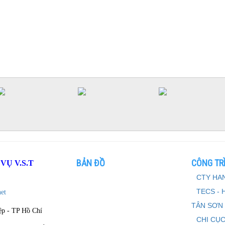
BẢN ĐỒ
CÔNG TRÌ
Ụ V.S.T
CTY HAN
TECS - 
et
TÂN SƠN
ệp - TP Hồ Chí
CHI CỤC