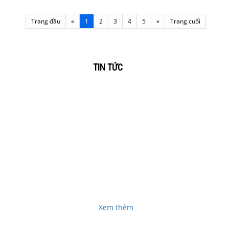
Trang đầu
«
1
2
3
4
5
»
Trang cuối
TIN TỨC
,
GIAO HÀNG TẬN NƠI
Dịch vụ thu mua laptop cũ giá cao tận nơi tại
BìnhDương, Đồng NaiChuyên thu mua laptop cũ giá
vụ
cao tận nơi tại Bình Dương, Đồng Nai . Các bạn có
để
nhu cầu các dịch...
ửa
Xem thêm