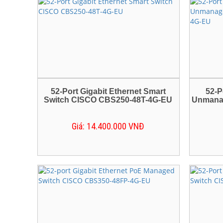
Mua bán 
Lắp đặt 
dịch vụ tố
Sửa máy 
Cho thuê
52-Port Gigabit Ethernet Smart
52-P
Switch CISCO CBS250-48T-4G-EU
Unmana
Hồ Chí Mi
Giá: 14.400.000 VNĐ
Cho thuê
Phân phố
Dương