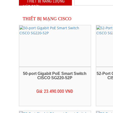
THIẾT BỊ NĂNG LƯỢNG
MẶT TRỜI
Lắp đặt 
THIẾT BỊ NĂNG LƯỢNG MẶT
Dịch Vụ Máy Tính - Máy In
THIẾT BỊ MẠNG CISCO
Lắp đặt 
Dịch Vụ Máy Tính - Máy In
Dịch vụ 
camera, tổ
Giải phá
Giao hàn
Giải phá
50-port Gigabit PoE Smart Switch
52-Port
CISCO SG220-52P
CI
âm thanh
Giá: 23.490.000 VNĐ
Dịch Vụ 
Phú, Dĩ A