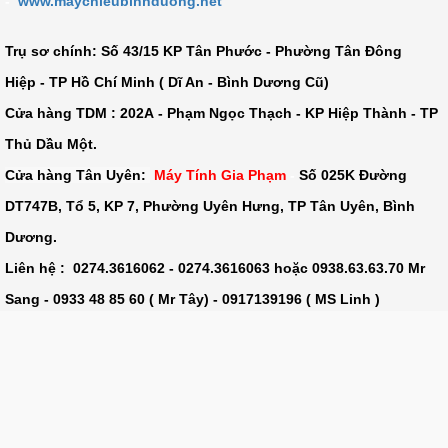
-
www.maychieubinhduong.net
Trụ sơ chính: Số
43/15 KP Tân Phước - Phường Tân Đông
Hiệp - TP Hồ Chí Minh ( Dĩ An - Bình Dương Cũ)
Cửa hàng TDM :
202A - Phạm Ngọc Thạch - KP Hiệp Thành - TP
Thủ Dầu Một
.
Cửa hàng Tân Uyên:
Máy Tính Gia Phạm
-
Số 025K Đường
DT747B, Tổ 5, KP 7, Phường Uyên Hưng, TP Tân Uyên, Bình
Dương.
Liên hệ : 0274.3616062 - 0274.3616063 hoặc 0938.63.63.70 Mr
Sang - 0933 48 85 60 ( Mr Tây) - 0917139196 ( MS Linh )
Kinh doanh: 0937 87 63 70 Ms Hân - 0908 031 721 Ms Ân
Kế toán: 0917 13 91 96 Ms Linh
Mã số thuế
: 3702297075 -
STK
: 186616259 ( ACB Bình Dương)