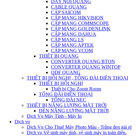
DÂY NỐI QUANG
CABLE QUANG
CÁP SAICOM
CÁP MẠNG HIKVISION
CÁP MẠNG COMMSCOPE
CÁP MẠNG GOLDENLINK
CÁP MẠNG DAHUA
CÁP MẠNG LS
CÁP MẠNG APTEK
CÁP MẠNG VCOM
THIẾT BỊ QUANG
CONVERTER QUANG BTON
CONVERTER QUANG WINTOP
ODF QUANG
THIẾT BỊ HỘI NGHỊ , TỔNG ĐÀI ĐIỆN THOẠI
THIẾT BỊ HỘI NGHỊ
Thiết bị Cho Zoom Room
TỔNG ĐÀI ĐIỆN THOẠI
TỔNG ĐÀI NEC
THIẾT BỊ NĂNG LƯỢNG MẶT TRỜI
ĐÈN NĂNG LƯỢNG MẶT TRỜI
Dịch Vụ Máy Tính - Máy In
Dịch vụ
Dịch Vụ Cho Thuê Máy Photo Màu - Trắng đen giá rẻ
Dịch vụ Vệ sinh máy tính, vệ sinh máy in toàn diện.