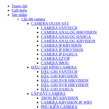
Trang chủ
Giới thiệu
Sản phẩm
Lắp đặt camera
CAMERA QUAN SÁT
CAMERA VANTECH
CAMERA ANALOG HIKVISION
CAMERA ANALOG DAHUA
CAMERA ANALOG KBVISION
CAMERA IP KBVISION
CAMERA IP HIKVISION
CAMERA IP DAHUA
CAMERA EZVIP
CAMERA IMOU
ĐẦU GHI HÌNH CAMERA
ĐẦU GHI VANTECH
ĐẦU GHI KBVISION
ĐẦU GHI DVR HIKVISION
ĐẦU GHI NVR HIKVISION
ĐẦU GHI DAHUA
LẮP ĐẶT CAMERA
TRỌN BỘ KBVISION
CAMERA KBVISION IP, WIFI
PHỤ KIỆN CAMERA