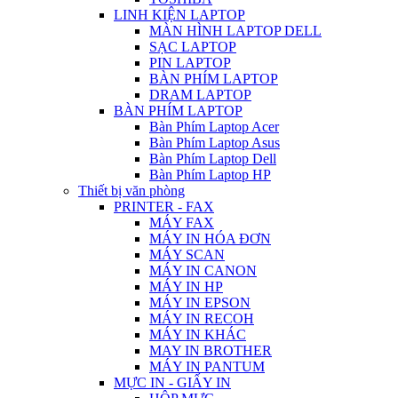
LINH KIỆN LAPTOP
MÀN HÌNH LAPTOP DELL
SẠC LAPTOP
PIN LAPTOP
BÀN PHÍM LAPTOP
DRAM LAPTOP
BÀN PHÍM LAPTOP
Bàn Phím Laptop Acer
Bàn Phím Laptop Asus
Bàn Phím Laptop Dell
Bàn Phím Laptop HP
Thiết bị văn phòng
PRINTER - FAX
MÁY FAX
MÁY IN HÓA ĐƠN
MÁY SCAN
MÁY IN CANON
MÁY IN HP
MÁY IN EPSON
MÁY IN RECOH
MÁY IN KHÁC
MAY IN BROTHER
MÁY IN PANTUM
MỰC IN - GIẤY IN