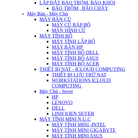
LẮP ĐẶT BÁO TRỘM, BÁO KHÓI
BÁO TRỘM , BÁO CHÁY
Máy Bàn - Máy Chủ
MÁY BÀN CŨ
MÁY CŨ RÁP BỘ
MÀN HÌNH CŨ
MÁY TÍNH BỘ
MÁY TÍNH LẮP BỘ
MÁY BÀN HP
MÁY TÍNH BỘ DELL
MÁY TÍNH BỘ ASUS
MÁY TÍNH BỘ ACER
THIẾT BỊ NAT - ICLOUD COMPUTING
THIẾT BỊ LƯU TRỮ NAT
WORKSTATIONS ICLOUD
COMPUTING
Máy Chủ - Sever
HP
LENOVO
DELL
LINH KIEN SEVER
MÁY TÍNH MINI N.U.C
MÁY TÍNH MINI -INTEL
MÁY TÍNH MINI GIGABYTE
MÁY TÍNH MINI ASUS