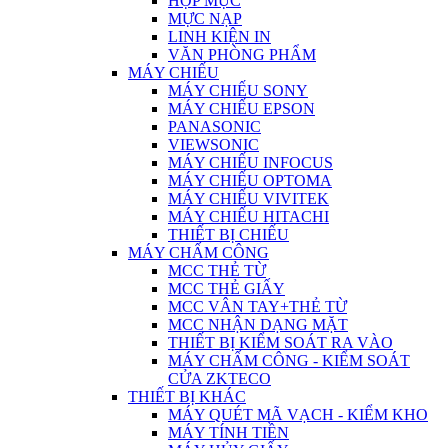
HỘP MỰC
MỰC NẠP
LINH KIỆN IN
VĂN PHÒNG PHẨM
MÁY CHIẾU
MÁY CHIẾU SONY
MÁY CHIẾU EPSON
PANASONIC
VIEWSONIC
MÁY CHIẾU INFOCUS
MÁY CHIẾU OPTOMA
MÁY CHIẾU VIVITEK
MÁY CHIẾU HITACHI
THIẾT BỊ CHIẾU
MÁY CHẤM CÔNG
MCC THẺ TỪ
MCC THẺ GIẤY
MCC VÂN TAY+THẺ TỪ
MCC NHẬN DẠNG MẶT
THIẾT BỊ KIỂM SOÁT RA VÀO
MÁY CHẤM CÔNG - KIỂM SOÁT
CỬA ZKTECO
THIẾT BỊ KHÁC
MÁY QUÉT MÃ VẠCH - KIỂM KHO
MÁY TÍNH TIỀN