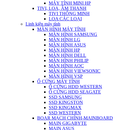
MÁY TÍNH MINI HP
TIVI, LOA, ÂM THANH
TIVI THÔNG MINH
LOA CÁC LOẠI
Linh kiện máy tính
MÀN HÌNH MÁY TÍNH
MÀN HÌNH SAMSUNG
MÀN HÌNH LG
MÀN HÌNH ASUS
MÀN HÌNH HP
MÀN HÌNH DELL
MÀN HÌNH PHILIP
MÀN HÌNH AOC
MÀN HÌNH VIEWSONIC
MÀN HÌNH VSP
Ổ CỨNG MÁY TÍNH
Ổ CỨNG HDD WESTERN
Ổ CỨNG HDD SEAGATE
SSD SAMSUNG
SSD KINGSTON
SSD KINGMAX
SSD WESTERN
BOAR MẠCH CHÍNH-MAINBOARD
MAIN GIGABYTE
MAIN ASUS