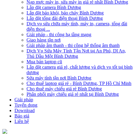
Nạp mực máy in, sửa máy in giá rẻ nhất Bình Dương
Lắp đặt camera Bình Dương
Lắp đặt báo khói, báo cháy Bình Dương
Lắp đặt tổng đài điện thoại Bình Dương
Dịch vụ sửa chữa máy tính, máy in, camera, tổng đài
điện thoại ...
Giải pháp - thi công hạ tầng mạng
Giao hàng tận nơi
Giải pháp âm thanh - thi công hệ thống âm thanh
Dịch Vụ Sửa Máy Tính Tận Nơi tại An Phú, Dĩ An,
Thủ Dầu Một Bình Dương
Mua bán laptop cũ
Lắp đặt camera giá rẻ, chất lượng và dịch vụ tốt tại bình
dương
Sửa máy tính tận nơi Bình Dương
Cho thuê laptop giá rẻ - Bình Dương, TP Hồ Chí Minh
Cho thuê máy chiếu giá rẻ Bình Dương
Phân phối máy chiếu giá rẻ nhất tại Bình Dương
Giải pháp
Tuyển dụng
Download
Báo giá
Liên hệ