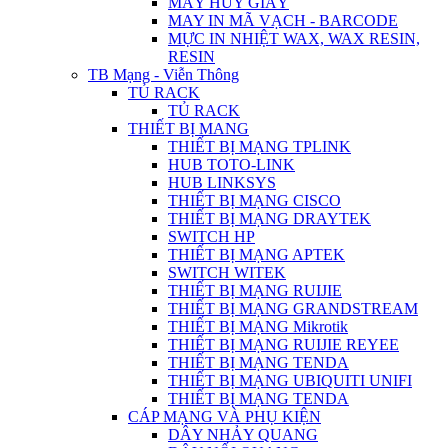
MÁY HỦY GIẤY
MAY IN MÃ VẠCH - BARCODE
MỰC IN NHIỆT WAX, WAX RESIN,
RESIN
TB Mạng - Viễn Thông
TỦ RACK
TỦ RACK
THIẾT BỊ MANG
THIẾT BỊ MẠNG TPLINK
HUB TOTO-LINK
HUB LINKSYS
THIẾT BỊ MẠNG CISCO
THIẾT BỊ MẠNG DRAYTEK
SWITCH HP
THIẾT BỊ MẠNG APTEK
SWITCH WITEK
THIẾT BỊ MẠNG RUIJIE
THIẾT BỊ MẠNG GRANDSTREAM
THIẾT BỊ MẠNG Mikrotik
THIẾT BỊ MẠNG RUIJIE REYEE
THIẾT BỊ MẠNG TENDA
THIẾT BỊ MẠNG UBIQUITI UNIFI
THIẾT BỊ MẠNG TENDA
CÁP MẠNG VÀ PHỤ KIỆN
DÂY NHẢY QUANG