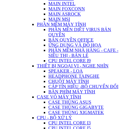
MAIN INTEL
MAIN FOXCONN
MAIN ASROCK
MAIN MSI
PHẦN MỀM MÁY TÍNH
PHẦN MỀN DIỆT VIRUS BẢN
QUYỀN
BẢN QUYỀN OFFICE
ỨNG DỤNG VÀ ĐỒ HỌA
PHẦN MỀM NHÀ HÀNG - CAFE -
SIÊU THỊ - BÁN LẺ
CPU INTEL CORE I9
THIẾT BỊ NGOẠI VI - NGHE NHÌN
SPEAKER - LOA
HEADPHONE TAINGHE
CHUỘT MÁY TÍNH
CÁP TÍN HIỆU -BỘ CHUYỂN ĐỔI
BÀN PHÍM MÁY TÍNH
CASE VỎ MÁY TÍNH
CASE THÙNG ASUS
CASE THÙNG GIGABYTE
CASE THÙNG XIGMATEK
CPU - BỘ XỬ LÝ
CPU INTEL CORE I3
CPU INTEL CORE I5