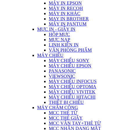
MÁY IN EPSON
MÁY IN RECOH
MÁY IN KHÁC
MAY IN BROTHER
MÁY IN PANTUM
MỰC IN - GIẤY IN
HỘP MỰC
MỰC NẠP
LINH KIỆN IN
VĂN PHÒNG PHẨM
MÁY CHIẾU
MÁY CHIẾU SONY
MÁY CHIẾU EPSON
PANASONIC
VIEWSONIC
MÁY CHIẾU INFOCUS
MÁY CHIẾU OPTOMA
MÁY CHIẾU VIVITEK
MÁY CHIẾU HITACHI
THIẾT BỊ CHIẾU
MÁY CHẤM CÔNG
MCC THẺ TỪ
MCC THẺ GIẤY
MCC VÂN TAY+THẺ TỪ
MCC NHẬN DẠNG MẶT