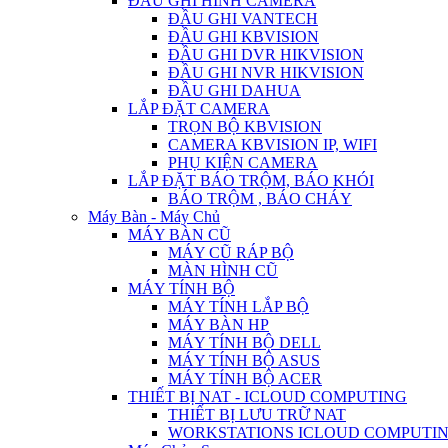
ĐẦU GHI HÌNH CAMERA
ĐẦU GHI VANTECH
ĐẦU GHI KBVISION
ĐẦU GHI DVR HIKVISION
ĐẦU GHI NVR HIKVISION
ĐẦU GHI DAHUA
LẮP ĐẶT CAMERA
TRỌN BỘ KBVISION
CAMERA KBVISION IP, WIFI
PHỤ KIỆN CAMERA
LẮP ĐẶT BÁO TRỘM, BÁO KHÓI
BÁO TRỘM , BÁO CHÁY
Máy Bàn - Máy Chủ
MÁY BÀN CŨ
MÁY CŨ RÁP BỘ
MÀN HÌNH CŨ
MÁY TÍNH BỘ
MÁY TÍNH LẮP BỘ
MÁY BÀN HP
MÁY TÍNH BỘ DELL
MÁY TÍNH BỘ ASUS
MÁY TÍNH BỘ ACER
THIẾT BỊ NAT - ICLOUD COMPUTING
THIẾT BỊ LƯU TRỮ NAT
WORKSTATIONS ICLOUD COMPUTI