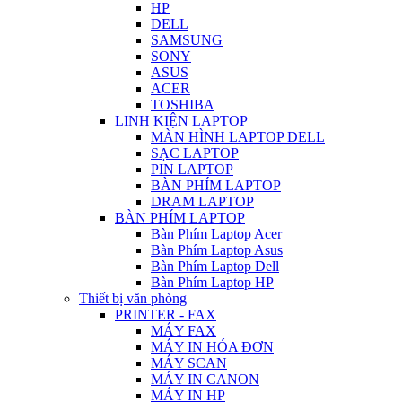
HP
DELL
SAMSUNG
SONY
ASUS
ACER
TOSHIBA
LINH KIỆN LAPTOP
MÀN HÌNH LAPTOP DELL
SẠC LAPTOP
PIN LAPTOP
BÀN PHÍM LAPTOP
DRAM LAPTOP
BÀN PHÍM LAPTOP
Bàn Phím Laptop Acer
Bàn Phím Laptop Asus
Bàn Phím Laptop Dell
Bàn Phím Laptop HP
Thiết bị văn phòng
PRINTER - FAX
MÁY FAX
MÁY IN HÓA ĐƠN
MÁY SCAN
MÁY IN CANON
MÁY IN HP