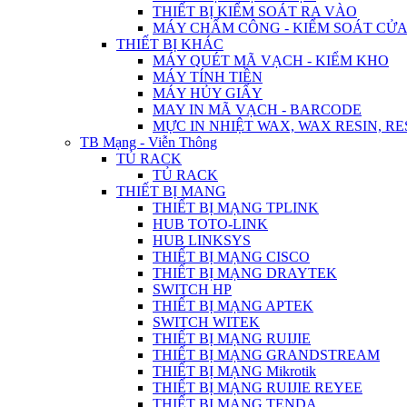
THIẾT BỊ KIỂM SOÁT RA VÀO
MÁY CHẤM CÔNG - KIỂM SOÁT CỬ
THIẾT BỊ KHÁC
MÁY QUÉT MÃ VẠCH - KIỂM KHO
MÁY TÍNH TIỀN
MÁY HỦY GIẤY
MAY IN MÃ VẠCH - BARCODE
MỰC IN NHIỆT WAX, WAX RESIN, RE
TB Mạng - Viễn Thông
TỦ RACK
TỦ RACK
THIẾT BỊ MANG
THIẾT BỊ MẠNG TPLINK
HUB TOTO-LINK
HUB LINKSYS
THIẾT BỊ MẠNG CISCO
THIẾT BỊ MẠNG DRAYTEK
SWITCH HP
THIẾT BỊ MẠNG APTEK
SWITCH WITEK
THIẾT BỊ MẠNG RUIJIE
THIẾT BỊ MẠNG GRANDSTREAM
THIẾT BỊ MẠNG Mikrotik
THIẾT BỊ MẠNG RUIJIE REYEE
THIẾT BỊ MẠNG TENDA