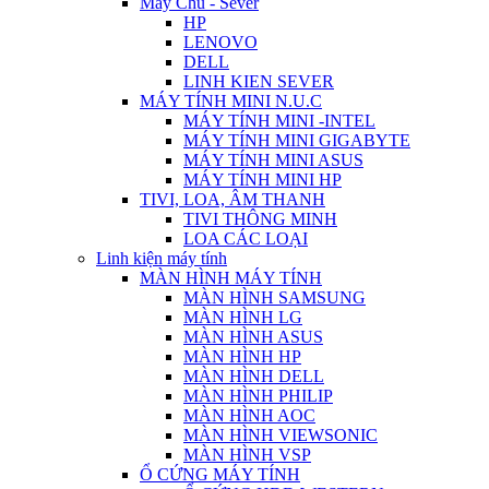
Máy Chủ - Sever
HP
LENOVO
DELL
LINH KIEN SEVER
MÁY TÍNH MINI N.U.C
MÁY TÍNH MINI -INTEL
MÁY TÍNH MINI GIGABYTE
MÁY TÍNH MINI ASUS
MÁY TÍNH MINI HP
TIVI, LOA, ÂM THANH
TIVI THÔNG MINH
LOA CÁC LOẠI
Linh kiện máy tính
MÀN HÌNH MÁY TÍNH
MÀN HÌNH SAMSUNG
MÀN HÌNH LG
MÀN HÌNH ASUS
MÀN HÌNH HP
MÀN HÌNH DELL
MÀN HÌNH PHILIP
MÀN HÌNH AOC
MÀN HÌNH VIEWSONIC
MÀN HÌNH VSP
Ổ CỨNG MÁY TÍNH