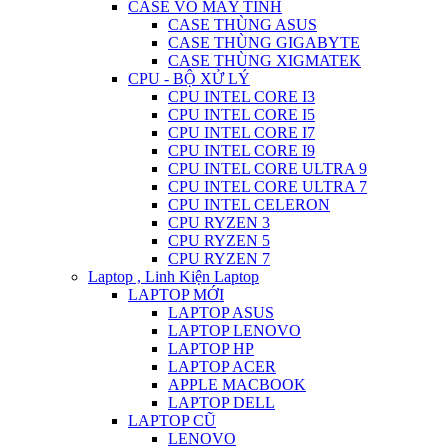
CASE VỎ MÁY TÍNH
CASE THÙNG ASUS
CASE THÙNG GIGABYTE
CASE THÙNG XIGMATEK
CPU - BỘ XỬ LÝ
CPU INTEL CORE I3
CPU INTEL CORE I5
CPU INTEL CORE I7
CPU INTEL CORE I9
CPU INTEL CORE ULTRA 9
CPU INTEL CORE ULTRA 7
CPU INTEL CELERON
CPU RYZEN 3
CPU RYZEN 5
CPU RYZEN 7
Laptop , Linh Kiện Laptop
LAPTOP MỚI
LAPTOP ASUS
LAPTOP LENOVO
LAPTOP HP
LAPTOP ACER
APPLE MACBOOK
LAPTOP DELL
LAPTOP CŨ
LENOVO