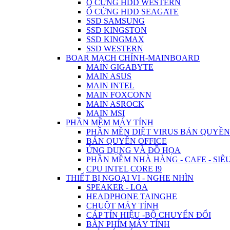
Ổ CỨNG HDD WESTERN
Ổ CỨNG HDD SEAGATE
SSD SAMSUNG
SSD KINGSTON
SSD KINGMAX
SSD WESTERN
BOAR MẠCH CHÍNH-MAINBOARD
MAIN GIGABYTE
MAIN ASUS
MAIN INTEL
MAIN FOXCONN
MAIN ASROCK
MAIN MSI
PHẦN MỀM MÁY TÍNH
PHẦN MỀN DIỆT VIRUS BẢN QUYỀN
BẢN QUYỀN OFFICE
ỨNG DỤNG VÀ ĐỒ HỌA
PHẦN MỀM NHÀ HÀNG - CAFE - SIÊU
CPU INTEL CORE I9
THIẾT BỊ NGOẠI VI - NGHE NHÌN
SPEAKER - LOA
HEADPHONE TAINGHE
CHUỘT MÁY TÍNH
CÁP TÍN HIỆU -BỘ CHUYỂN ĐỔI
BÀN PHÍM MÁY TÍNH