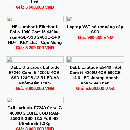
Led
Giá: 5.500.000 VNĐ
HP Ultrabook Elitebook
Laptop VST hỗ trợ nâng cấp
Folio 1040 Core i5 4300u,
SSD
ram 4GB-SSD 240GB-14.0
Giá: 900.000 VNĐ
HD+ - KEY LED - Cực Mõng
Giá: 8.200.000 VNĐ
DELL Ultrabook Latitude
DELL Latitude E5440 Intel
E7240-Core I5-4300U-4GB-
Core i5 4300U 4GB 500GB
SSD 128GB-12.5 LED-Vỏ
14.0 LED -laptop doanh
Nhôm-Đèn Phím
nhan-Sieu ben
Giá: 6.800.000 VNĐ
Giá: 5.500.000 VNĐ
Dell Latitude E7240 Core i7-
4600U 2.1GHz, 8GB RAM-
256GB SSD-12.5 Full HD-
Ultrabook 1.3Kg
Giá: 8.000.000 VNĐ