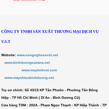
CÔNG TY TNHH SẢN XUẤT THƯƠNG MẠI DỊCH VỤ
V.S.T
Website:
www.congnghesovst.net
-
www.binhduongcamera.net
www.maytinhvst.com
-
www.maychieubinhduong.net
Trụ sơ chính: Số
43/15 KP Tân Phước - Phường Tân Đông
Hiệp - TP Hồ Chí Minh ( Dĩ An - Bình Dương Cũ)
Cửa hàng TDM :
202A - Phạm Ngọc Thạch - KP Hiệp Thành - TP