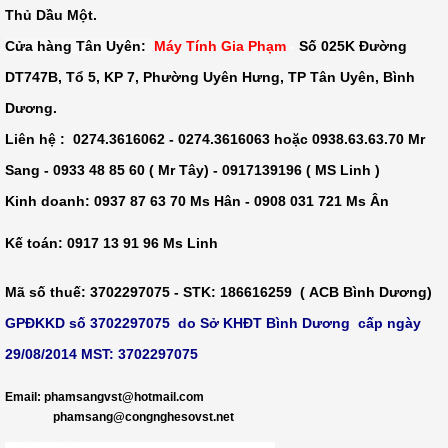
Thủ Dầu Một
.
Cửa hàng Tân Uyên:
Máy Tính Gia Phạm
-
Số 025K Đường
DT747B, Tổ 5, KP 7, Phường Uyên Hưng, TP Tân Uyên, Bình
Dương.
Liên hệ : 0274.3616062 - 0274.3616063 hoặc 0938.63.63.70 Mr
Sang - 0933 48 85 60 ( Mr Tây) - 0917139196 ( MS Linh )
Kinh doanh: 0937 87 63 70 Ms Hân - 0908 031 721 Ms Ân
Kế toán: 0917 13 91 96 Ms Linh
Mã số thuế
: 3702297075 -
STK
: 186616259 ( ACB Bình Dương)
GPĐKKD số 3702297075 do Sở KHĐT Bình Dương cấp ngày
29/08/2014 MST: 3702297075
​
Email: phamsangvst@hotmail.com
phamsang@congnghesovst.net