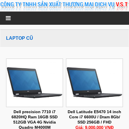
LAPTOP CŨ
Dell precision 7710 i7
Dell Latitude E5470 14 inch
6820HQ Ram 16GB SSD
Core i7 6600U / Dram 8Gb/
512GB VGA 4G Nvidia
SSD 256GB / FHD
Quadro M4000M
Giá: 9.000.000 VNĐ